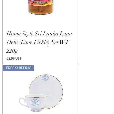
Home Style Sri Lanka Lunu
Dehi (Lime Pickle) Net WT
220g
Pris
22,99 US$
FREE SHIPPING